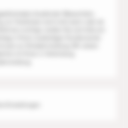
atellschaden (tropfender Wasserhahn,
, ein Heizkörper wird nicht warm oder ab
ild etc.) vorliegt, melden Sie sich bitte am
tstag in Ihrem zuständigen Kundencenter
ormular zur Schadenmeldung. Wir setzen
ichst mit Ihnen in Verbindung.
denmeldung
e-Einstellungen