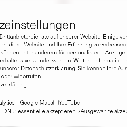
Beispiele
Arbeitszeit sind
re Mieterinnen
­einstellungen
Gas‑, Wasser- und
rittanbieterdienste auf unserer Website. Einige von
en, diese Website und Ihre Erfahrung zu verbesse
) können unter anderem für personalisierte Anzeige
Heizungs‑, Sanitär-
erhaltens verwendet werden. Weitere Informatione
n unserer
Datenschutzerklärung
. Sie können Ihre Au
Antennenstörungen
 oder widerrufen.
zerklärung
lytics
Google Maps
YouTube
Nur essentielle akzeptieren
Ausgewählte akzep
nst
Eine Bitte: Rufen Sie u
Notfällen an.