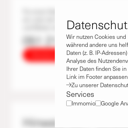
Für einen Notfall außerhalb der normalen 
wir unter der folgenden Nummer für unse
Datenschutz
und Mieter erreichbar.
051 21 I 976 - 76
Wir nutzen Cookies und D
während andere uns helf
Daten (z. B. IP-Adressen
Notdienst anrufen
Analyse des Nutzendenv
Ihrer Daten finden Sie i
Link im Footer anpassen
Zu unserer Datenschut
Services
Immomio
Google Ana
Hinweis zum Notdie