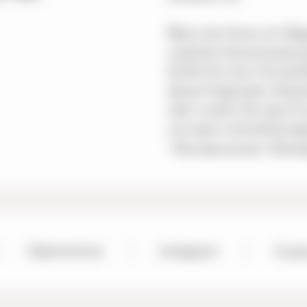
Wenn bei Ihnen ein Bag
undichte Verschraubung
22.00 Uhr kein Fernsehb
darauf folgenden Arbei
oder nutzen Sie das F
uns dann schnellstmögl
Kundencenter
Scha
Datenschutz
Instagram
Cooki