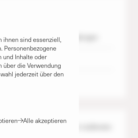
 für Notfälle
 Stromstörungen, Rohrverstopfungen
 ihnen sind essenziell,
rn. Personenbezogene
n und Inhalte oder
 und Elektroinstallation
n über die Verwendung
swahl jederzeit über den
, Störungen der Aufzüge
tieren
Alle akzeptieren
nseren Notdienst wirklich nur in äußersten