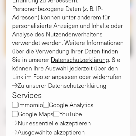
Erfahrung zu verbessern.
Personenbezogene Daten (z. B. IP-
Adressen) können unter anderem für
personalisierte Anzeigen und Inhalte oder
Analyse des Nutzendenverhaltens
verwendet werden. Weitere Informationen
über die Verwendung Ihrer Daten finden
Sie in unserer
Datenschutzerklärung
. Sie
v.l.n.r.: Matthias Kaufmann (Geschäftsführer der kwg), Heike
können Ihre Auswahl jederzeit über den
Brennecke (Bürgermeisterin der Stadt Sarstedt) und Florian
Link im Footer anpassen oder widerrufen.
Potrykus (Ortsbrandmeister Hotteln) beim Einsetzen der
Zu unserer Datenschutzerklärung
Zeitkapsel.
Services
Immomio
Google Analytics
Grundsteinlegung des
Google Maps
YouTube
Feuerwehrgerätehauses in Hotteln.
Nur essentielle akzeptieren
Ausgewählte akzeptieren