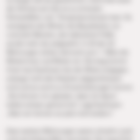
der Schnee auf, ehe es zu erneuten
Schneefällen und Temperaturstürzen kam. So
verzögerte der Winter die Bauarbeiten um
rund acht Wochen, der kalkulierte Puffer
wurde mehr als aufgezehrt. In 20 der 22
Wohnungen ziehen dennoch zum 1. März die
Mieterinnen und Mieter ein. Die kwg kommt
ihnen laut Kaufmann bei der Miete entgegen,
solange nicht alle Arbeiten abgeschlossen
sind und es somit zu Einschränkungen kommt.
„Sie können mir glauben, dass ich davon
selbst schwer genervt bin“, sagt Kaufmann
„Aber wir können es jetzt nicht ändern.“
Zwei weitere Wohnungen waren ohnehin noch
nicht ab Anfang März vermietet. Der kwg-Chef