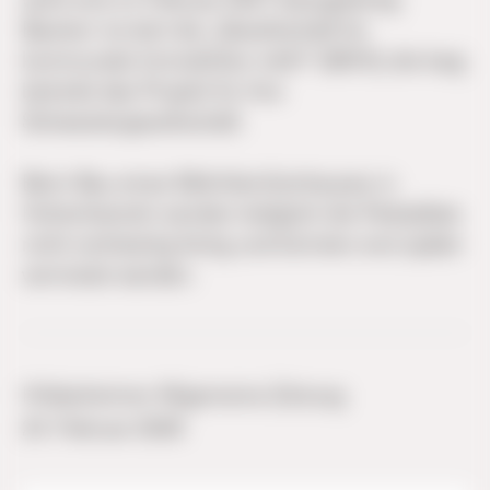
Bauherr ist dort die „Gesellschaft für
kommunale Immobililen mbH“ (GKHI), die kwg
betreibt das Projekt für ihre
Schwestergesellschaft.
Beim Bau eines Mehrfamilienhauses in
Hohenhameln würden lediglich die Parkplätze
nicht rechtzeitig fertig und könnten erst später
vermietet werden.
Hildesheimer Allgemeine Zeitung
24. Februar 2026