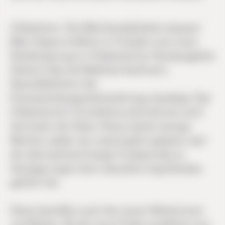
Hildesheim.
Die Weinhandelskette Jacques’
Wein-Depot eröffnet im Frühjahr eine neue
Niederlassung im Hildesheimer Neubaugebiet
Ostend. Das hat Matthias Kaufmann,
Geschäftsführer der
Kreiswohnbaugesellschaft kwg, bestätigt. Das
Hildesheimer Immobilienunternehmen wird
Vermieter der Kette. Diese startet wenige
Wochen später als ursprünglich geplant, weil
die überraschend lange Frostperiode zu
Verzögerungen beim aktuellen kwg-Neubau
geführt hat.
Diese betreffen auch die neuen Mieterinnen
und Mieter. Ob die neue Filiale zusätzlich zum