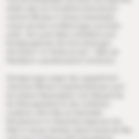
erklärt, dass ein Immobilienunternehmen
mehrere Monate im Voraus entscheiden
müsse, ab wann es Wohnungen vermieten
wolle: „Die Leute haben schließlich auch
Kündigungsfristen bei ihren bisherigen
Vermietern.“ Im Herbst sei der 1. März als
Startdatum unproblematisch erschienen.
Verzögerungen wegen des ungewöhnlich
intensiven Winters erwartet Kaufmann auch
bei anderen Bauprojekten. Zum Beispiel bei
der Rettungswache für den nördlichen
Landkreis, deren Bau am Sarstedter
Schulzentrum im Dezember begonnen hat.
Statt im Januar nächsten Jahres werde der Bau
wohl erst im Februar 2027 bezugsfertig.