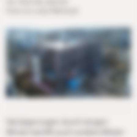
Von
Tarek Abu Ajamieh
Fotos von
Lukas Mahnkopf
Verzögerungen durch langen
Winter betrifft auch andere Mieter