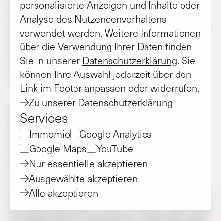
personalisierte Anzeigen und Inhalte oder
früher öffnen. Nun wird es laut Matthias
Analyse des Nutzendenverhaltens
Kaufmann „eher Mitte April oder Anfang Mai“.
verwendet werden. Weitere Informationen
Denn in einer Woche werden noch die
über die Verwendung Ihrer Daten finden
Gerüste an der Fassade des kwg-Neubaus
Sie in unserer
Datenschutzerklärung
. Sie
stehen, auch die Außenanlagen sind dann
können Ihre Auswahl jederzeit über den
noch nicht wie erhofft hergerichtet.
Link im Footer anpassen oder widerrufen.
Zu unserer Datenschutzerklärung
Wie kwg-Chef Kaufmann erklärt, hat das
Services
Wetter seinem Unternehmen bei diesem
Immomio
Google Analytics
Projekt wie auch an anderer Stelle einen
Google Maps
YouTube
Strich durch den Zeitplan gemacht. „Wir
Nur essentielle akzeptieren
kalkulieren aufgrund der Erfahrungen der
Ausgewählte akzeptieren
vergangenen Jahre im Winter durchaus mit
einem Puffer von drei bis vier Wochen“, erklärt
Alle akzeptieren
der Geschäftsführer. Doch in diesem Jahr blieb
es länger kalt als gewöhnlich, mehrmals taute