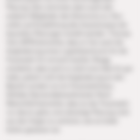
Planung. Dem stimmten dann auch alle
anderen Mitglieder des Gremiums zu. Nun
sollen auf Empfehlung des Ausschusses die
baureifen Planungen erstellt werden. Thomas
Hein (SPD) bemerkte, dass er hier auch die
Angliederung eines Logistikzentrums für die
Feuerwehr für sinnvoll erachte. Rüegg
erwiderte, dass auch er solch eine Idee für gut
halte, jedoch nicht die Angliederung an den
Bauhof, sondern an ein Feuerwehrhaus.
Söhldes Gemeindebrandmeister René
Marienfeld bemerkte, dass es der Feuerwehr
nur darum gehe, eine derartige Planung nicht
aus den Augen zu verlieren, wie es leider
bisher gewesen sei.