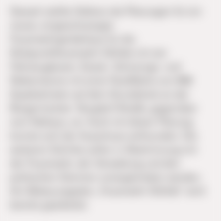
Danach stellte Oelkers die Planungen für ein
neues, eingeschossiges
Feuerwehrgerätehaus für die
Stützpunktfeuerwehr Söhlde mit vier
Fahrzeugboxen, Sozial‑, Schulungs- und
Nebenräume mit einer Nutzfläche von 688
Quadratmeter auf dem Grundstück an der
Bürgermeister- Burgdorf-Straße, gegenüber
vom Rathaus, vor. Auch mit dieser Planung
konnte sich der Ausschuss anfreunden. Die
weiteren Schritte sollen in Abstimmung mit
der Feuerwehr, der Verwaltung und den
politischen Gremien vorangetrieben werden.
Am Bebauungsplan „Feuerwehr Söhlde“ wird
bereits gearbeitet.