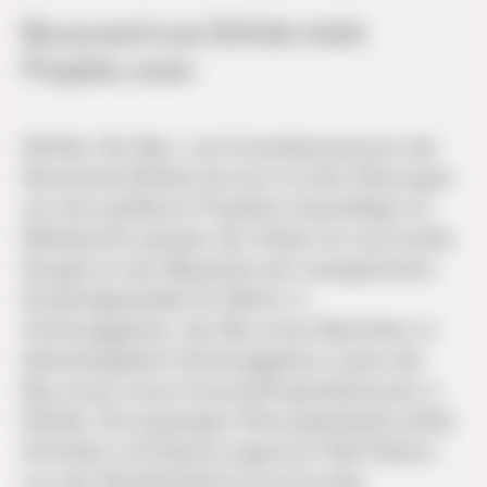
Bauausschuss Söhlde treibt
Projekte voran
Söhlde.
Der Bau- und Umweltausschuss der
Gemeinde Söhlde hat sich mit den Planungen
von drei größeren Projekten beschäftigt. Im
Mittelpunkt standen der Anbau für eine fünfte
Gruppe an der Westseite der evangelischen
Kindertagesstätte St. Martin in
Hoheneggelsen, der Bau eines Bauhofes im
Gewerbegebiet Hoheneggelsen sowie der
Bau eines neuen Feuerwehrgerätehauses in
Söhlde. Die jeweiligen Planungsstände stellte
Architekt und Diplom-Ingenieur Ralf Oekers
von der Gesellschaft für kommunale