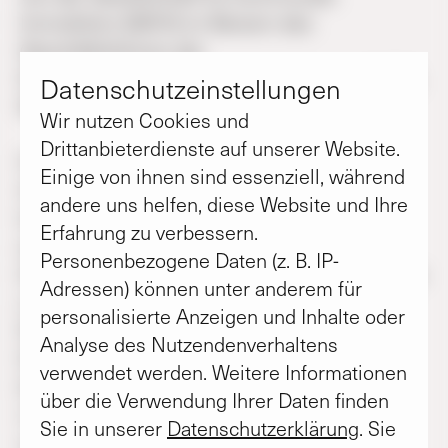
Immobilien (GKHI) im Beisein des
Geschäftsführers der
Kreiswohnbaugesellschaft Hildesheim (KWG),
Datenschutz­einstellungen
Matthias Kaufmann, vor.
Wir nutzen Cookies und
Drittanbieterdienste auf unserer Website.
Für den Anbau an den Kindergarten in
Einige von ihnen sind essenziell, während
Hoheneggelsen sei die Planung so weit
andere uns helfen, diese Website und Ihre
fortgeschritten, dass der Bauantrag gestellt
Erfahrung zu verbessern.
werden könne, sagte Oelkers. Neben dem
Personenbezogene Daten (z. B. IP-
Anbau eines Gruppenraumes für 25 Kinder sei
Adressen) können unter anderem für
noch ein innerer Umbau mit Schaffung eines
personalisierte Anzeigen und Inhalte oder
Ruheraumes, einer Küche und eines
Analyse des Nutzendenverhaltens
Sozialraumes geplant. Die Kosten dafür
verwendet werden. Weitere Informationen
bezifferte er auf 793 000 Euro. Hinzu kämen
über die Verwendung Ihrer Daten finden
noch Kosten für das Mobiliar. Auf Vorschlag
Sie in unserer
Datenschutzerklärung
. Sie
von Sacha Rüegg (Gruppe CDU/Neue Mitte)