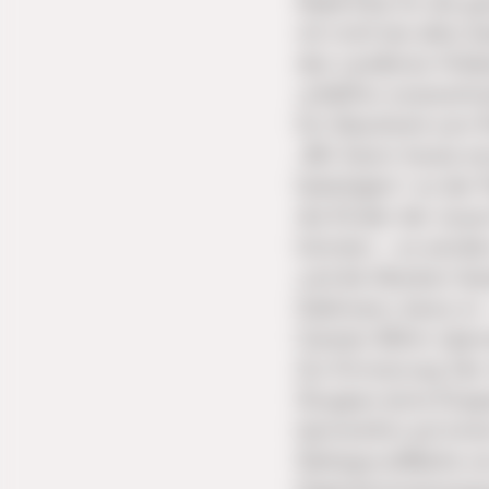
Stadt Elze für die g
ich mich bei allen b
den Landkreis Hilde
unfallfrei voransch
Ein Geschenk zum Ri
„Wir feiern heute e
beteiligten“, so der
die Kinder der neue
könnten – so würden
und die Glocken läu
Edelmann, bevor er 
Carsten Böhm überr
Zur Erinnerung: Der 
Gruppen (eine Krip
barrierefrei auf ei
Nettogrundfläche vo