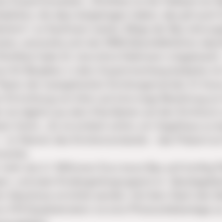
ute Zusammenarbeit. „Richtfest ist die Halbzeit am 
edanken, die dazu beigetragen haben, das gilt auch 
sheim“, so Kaufmann weiter. Möge der Bau störung
reiten, wünschte sich der KWG-Geschäftsführer absc
chtfest hatte Dr. Jens-Arne Edelmann mitgebracht 
ine Art Bergfest, in dem Zusammenhang bedanke ich
 Pastor der evangelischen Kirchengemeinde. Er freu
n Einrichtung von klein auf eine enge Beziehung zu
 sie täglich aus dem Kita-Garten auf den Kirchtur
ten hören. „Es ist einfach schön, ein Vogelhaus zu 
– im Namen des Kirchenvorstands – das Präsent an 
eichte.
mehr als 2,1 Millionen Euro teure Bau soll künftig Pl
pen- und zwei Kindergartengruppen) im Ganztagsbet
nem Geschoss errichtet werden. Auf dem Dach des G
n 476 Quadratmetern ist eine Photovoltaikanlage z