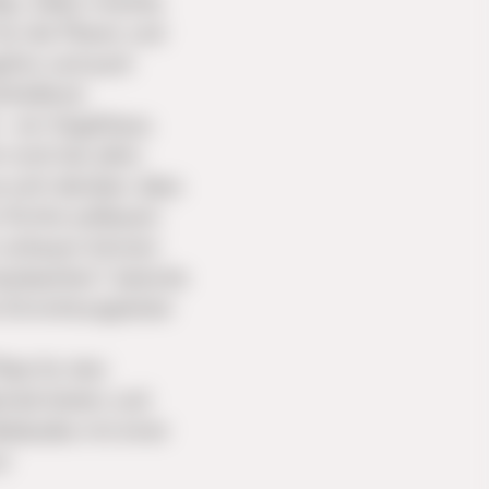
Bau. Dafür möchte
für die Planer und
sfrei und auch
hließend.
– ein Vogelhaus.
 mich bei allen
e sich darüber, dass
r Kirche aufbauen
m schauen können
beobachten“, betonte
Einrichtungsleiter
atz für drei
rieb bieten und
ebäudes mit einer
ur