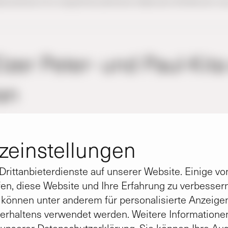
 Kaufmann (4.v.l.) begrüßt die zahlreichen Gäste beim Richtfest der neu
lzer Peter- und Paul-Kita
an
t sei ein Dank gesagt, der Schutz gewähre diesem
­einstellungen
gebracht, Dein Segen Herr geh niemals aus. Ein Kind
d Innigkeit, soll immer hier zu hören sein, für heute 
rittanbieterdienste auf unserer Website. Einige von
ug aus dem Richtspruch, den der Auszubildende Lu
en, diese Website und Ihre Erfahrung zu verbesse
nd Zimmereiunternehmen Thiemt gestern beim Richt
) können unter anderem für personalisierte Anzeige
dertagesstätte an der Bahnhofstraße den zu ihm au
erhaltens verwendet werden. Weitere Informatione
iell wurde dann mit dem obligatorischen Zerschmet
n unserer
Datenschutzerklärung
. Sie können Ihre Au