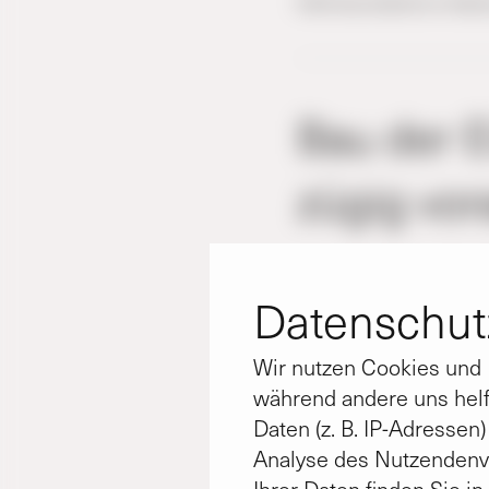
KWG-Geschäftsführer Matthias
Bau der E
zügig vor
Elze – „Dem Herrgot
Datenschutz
eine Bitt gleich an
rein, voll Übermut un
Wir nutzen Cookies und D
so lautet ein Ausz
während andere uns helf
zuständigen Bau- u
Daten (z. B. IP-Adressen
Peter- und Paul-Kin
Analyse des Nutzendenv
zurief. Das Zeremon
Ihrer Daten finden Sie i