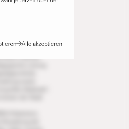
n zerschmettern lässt.
tieren
Alle akzeptieren
evangelischen
treterin Daniela
dagogische Leitung
agsabgeordnete
rwaltung sowie
und großes Gebäude“,
meister der Stadt
WG) Hildesheim,
 Verwaltung der