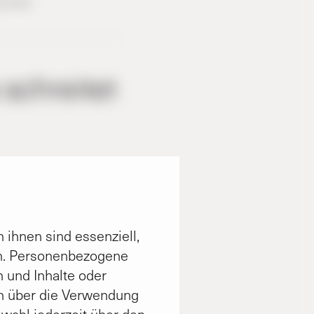
en Kita.
 schreitet
 Kinder-Haus, und
erlachen, froh und
an für alle Zeit“ –
 ihnen sind essenziell,
ca Weber vom
rn. Personenbezogene
fest der Elzer
n und Inhalte oder
fblickenden Gästen
n über die Verwendung
tern des leeren
swahl jederzeit über den